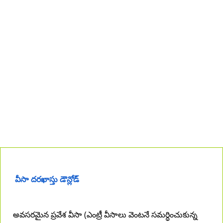
వీసా దరఖాస్తు డౌన్లోడ్
అవసరమైన ప్రవేశ వీసా (ఎంట్రీ వీసాలు వెంటనే సమర్ధించుకున్న