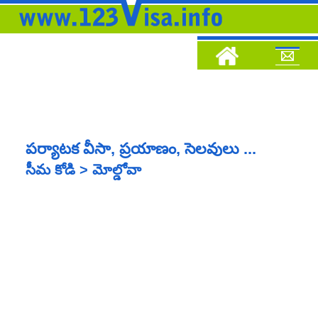
పర్యాటక వీసా, ప్రయాణం, సెలవులు ...
సీమ కోడి > మోల్డోవా