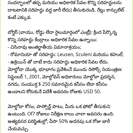
సందర్భాలలో తప్ప మరియు అధికారిక సేవల కొన్ని సరిహద్దులను
దాటటానికి సరిహద్దు వద్ద జారీ లేదు) తీసుకురండి. రేట్లు కాన్సులేట్
కంటే ఎక్కువ.
బోర్డర్ (వాయు, రోడ్డు లేదా రైలుమార్గంలో ఎంట్రీ): క్రింద పేర్కొన్న
కొన్ని సరిహద్దు కేంద్రాలు అధికారిక సేవల ఉన్నాయి:
- చిసినావు అంతర్జాతీయ విమానాశ్రయం;
- రోమానియా తో సరిహద్దు: Leusen, Sculeni మరియు కహుల్;
- ఉక్రెయిన్ తో దాటే కాదు సరిహద్దు అధికారిక సేవల లేదు.
మోల్డోవా యొక్క భూభాగం ప్రవేశించే ముందు రిసోర్స్ నియంత్రణ:
సెప్టెంబర్ 1, 2001, మోల్దోవన్ అధికారులు మోల్డోవా ప్రదర్శన,
నగదు, సంయుక్త $ 250 సమానమైన కనీసం లేదా కనీసం
ఉండాలని కోరుకునే విదేశీ అవసరం రోజుకు USD 50.
మోల్డోవా కోసం, పాస్పోర్ట్ పాటు, మీరు ఒక ఫోటో తీసుకుని
ఉంటుంది. Of7 రోజులు నిరీక్షణ కాలం చాలా అవసరం ఉంది.
అత్యవసర పరిస్థితుల్లో, వీసా 50% అదనపు ఒక రోజు జారీ
చేయవచ్చు.