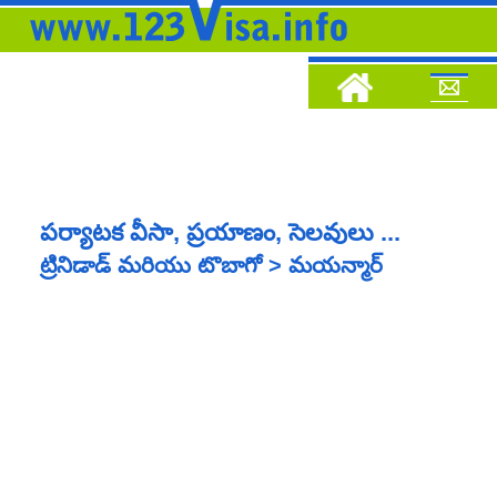
పర్యాటక వీసా, ప్రయాణం, సెలవులు ...
ట్రినిడాడ్ మరియు టొబాగో > మయన్మార్