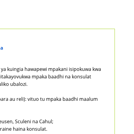
ha
a ya kuingia hawapewi mpakani isipokuwa kwa
ika itakayovukwa mpaka baadhi na konsulat
iko ubalozi.
ara au reli): vituo tu mpaka baadhi maalum
;
usen, Sculeni na Cahul;
aine haina konsulat.