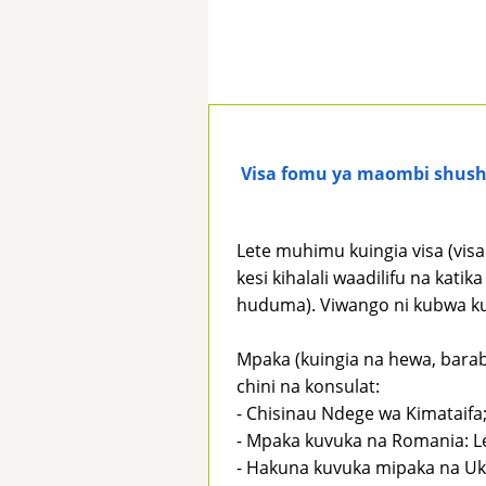
Visa fomu ya maombi shus
Lete muhimu kuingia visa (vis
kesi kihalali waadilifu na kat
huduma). Viwango ni kubwa kul
Mpaka (kuingia na hewa, barab
chini na konsulat:
- Chisinau Ndege wa Kimataifa
- Mpaka kuvuka na Romania: Le
- Hakuna kuvuka mipaka na Ukr