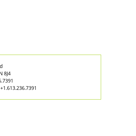
ad
N 8J4
6.7391
+1.613.236.7391