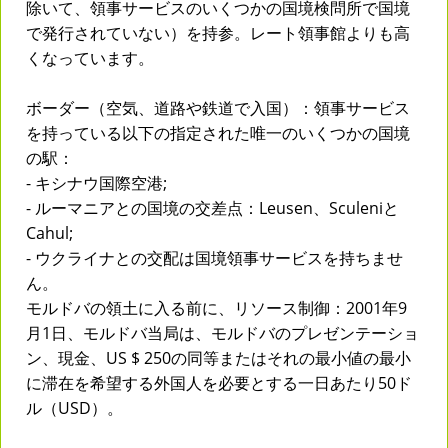
除いて、領事サービスのいくつかの国境検問所で国境
で発行されていない）を持参。レート領事館よりも高
くなっています。
ボーダー（空気、道路や鉄道で入国）：領事サービス
を持っている以下の指定された唯一のいくつかの国境
の駅：
- キシナウ国際空港;
- ルーマニアとの国境の交差点：Leusen、Sculeniと
Cahul;
- ウクライナとの交配は国境領事サービスを持ちませ
ん。
モルドバの領土に入る前に、リソース制御：2001年9
月1日、モルドバ当局は、モルドバのプレゼンテーショ
ン、現金、US $ 250の同等またはそれの最小値の最小
に滞在を希望する外国人を必要とする一日あたり50ド
ル（USD）。