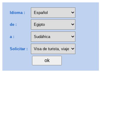
Idioma :
de :
a :
Solicitar :