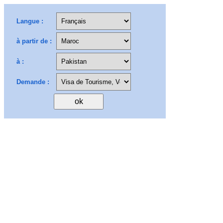
Langue :
à partir de :
à :
Demande :