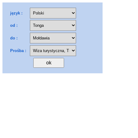
język :
od :
do :
Prośba :