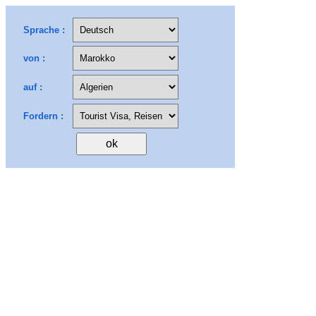
Sprache :
von :
auf :
Fordern :