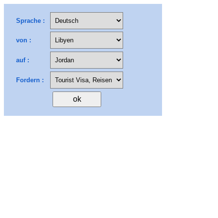
Sprache :
von :
auf :
Fordern :