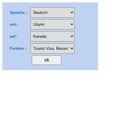
Sprache :
von :
auf :
Fordern :