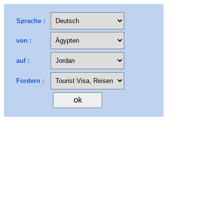
Sprache :
von :
auf :
Fordern :