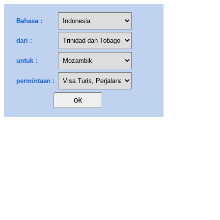
Bahasa :
dari :
untuk :
permintaan :