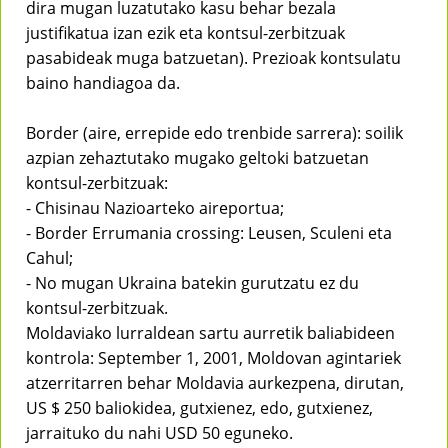
dira mugan luzatutako kasu behar bezala
justifikatua izan ezik eta kontsul-zerbitzuak
pasabideak muga batzuetan). Prezioak kontsulatu
baino handiagoa da.
Border (aire, errepide edo trenbide sarrera): soilik
azpian zehaztutako mugako geltoki batzuetan
kontsul-zerbitzuak:
- Chisinau Nazioarteko aireportua;
- Border Errumania crossing: Leusen, Sculeni eta
Cahul;
- No mugan Ukraina batekin gurutzatu ez du
kontsul-zerbitzuak.
Moldaviako lurraldean sartu aurretik baliabideen
kontrola: September 1, 2001, Moldovan agintariek
atzerritarren behar Moldavia aurkezpena, dirutan,
US $ 250 baliokidea, gutxienez, edo, gutxienez,
jarraituko du nahi USD 50 eguneko.