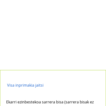
Visa inprimakia jaitsi
Ekarri ezinbestekoa sarrera bisa (sarrera bisak ez