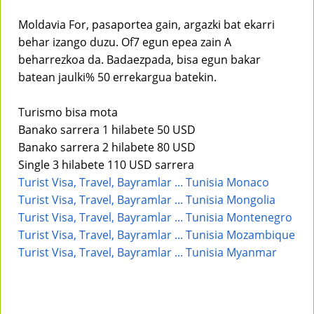
Moldavia For, pasaportea gain, argazki bat ekarri
behar izango duzu. Of7 egun epea zain A
beharrezkoa da. Badaezpada, bisa egun bakar
batean jaulki% 50 errekargua batekin.
Turismo bisa mota
Banako sarrera 1 hilabete 50 USD
Banako sarrera 2 hilabete 80 USD
Single 3 hilabete 110 USD sarrera
Turist Visa, Travel, Bayramlar ... Tunisia Monaco
Turist Visa, Travel, Bayramlar ... Tunisia Mongolia
Turist Visa, Travel, Bayramlar ... Tunisia Montenegro
Turist Visa, Travel, Bayramlar ... Tunisia Mozambique
Turist Visa, Travel, Bayramlar ... Tunisia Myanmar