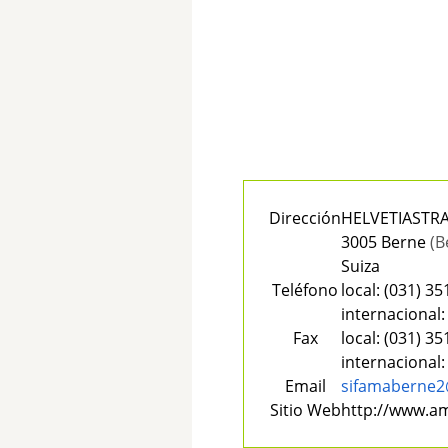
Dirección
HELVETIASTRA
3005 Berne
(B
Suiza
Teléfono
local:
(031) 35
internacional:
Fax
local:
(031) 35
internacional:
Email
sifamaberne2
Sitio Web
http://www.a