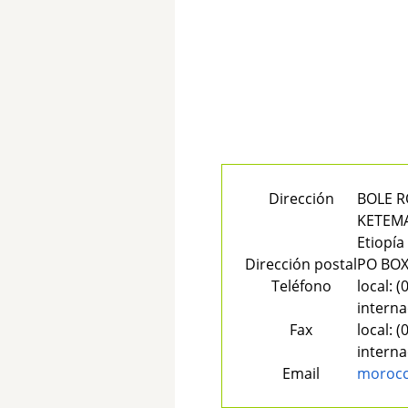
Dirección
BOLE R
KETEMA
Etiopía
Dirección postal
PO BOX
Teléfono
local:
(0
interna
Fax
local:
(0
interna
Email
morocc