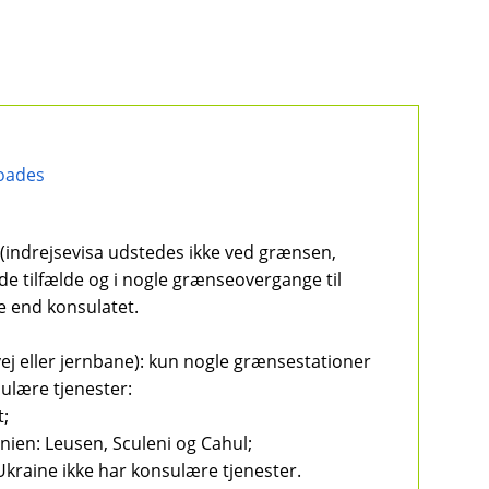
oades
 (indrejsevisa udstedes ikke ved grænsen,
e tilfælde og i nogle grænseovergange til
re end konsulatet.
vej eller jernbane): kun nogle grænsestationer
ulære tjenester:
t;
ien: Leusen, Sculeni og Cahul;
kraine ikke har konsulære tjenester.