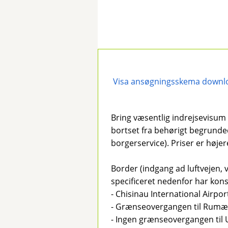
Visa ansøgningsskema downl
Bring væsentlig indrejsevisum
bortset fra behørigt begrunded
borgerservice). Priser er høje
Border (indgang ad luftvejen, 
specificeret nedenfor har kons
- Chisinau International Airpor
- Grænseovergangen til Rumæn
- Ingen grænseovergangen til U