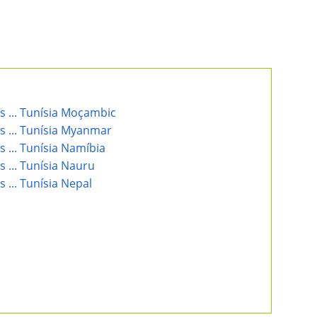
es ... Tunísia Moçambic
es ... Tunísia Myanmar
s ... Tunísia Namíbia
s ... Tunísia Nauru
s ... Tunísia Nepal