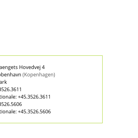
aengets Hovedvej 4
øbenhavn
(Kopenhagen)
ark
3526.3611
tionale:
+45.3526.3611
3526.5606
tionale:
+45.3526.5606