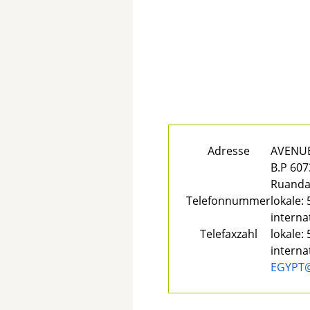
Adresse
AVENU
B.P 607
Ruand
Telefonnummer
lokale:
interna
Telefaxzahl
lokale:
interna
EGYPT