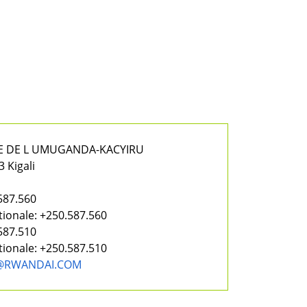
E DE L UMUGANDA-KACYIRU
3 Kigali
a
587.560
tionale:
+250.587.560
587.510
tionale:
+250.587.510
@RWANDAI.COM