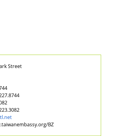
ark Street
744
227.8744
082
223.3082
l.net
w.taiwanembassy.org/BZ