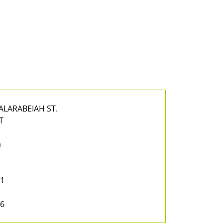
ALARABEIAH ST.
T
)
11
26