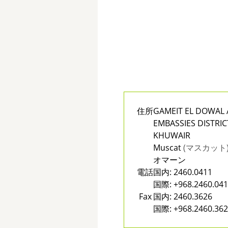
住所
GAMEIT EL DOWAL 
EMBASSIES DISTRIC
KHUWAIR
Muscat
(マスカット
オマーン
電話
国内:
2460.0411
国際:
+968.2460.04
Fax
国内:
2460.3626
国際:
+968.2460.36