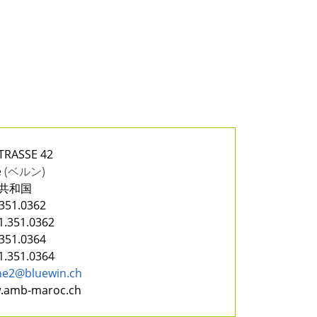
TRASSE 42
e
(ベルン)
共和国
 351.0362
1.351.0362
 351.0364
1.351.0364
ne2@bluewin.ch
w.amb-maroc.ch