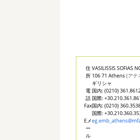
住
VASILISSIS SOFIAS N
所
106 71 Athens
(アテ
ギリシャ
電
国内:
(0210) 361.861
話
国際:
+30.210.361.86
Fax
国内:
(0210) 360.353
国際:
+30.210.360.35
Eメ
eg.emb_athens@mfa
ー
ル