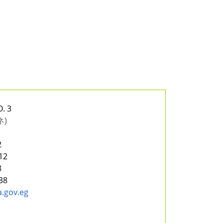
O. 3
ネ)
2
12
8
38
.gov.eg